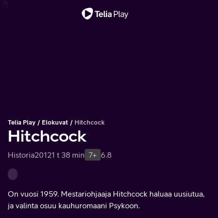
Tärkeä viesti
Telia Play
Elokuvat
Hitchcock
Hitchcock
Historia
2012
1 t 38 min
7+
6.8
On vuosi 1959. Mestariohjaaja Hitchcock haluaa uusiutua,
ja valinta osuu kauhuromaani Psykoon.