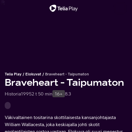
Tärkeä viesti
Telia Play
Elokuvat
Braveheart - Taipumaton
Braveheart - Taipumaton
Historia
1995
2 t 50 min
16+
8.3
Väkivaltainen tositarina skottilaisesta kansanjohtajasta
William Wallacesta, joka keskiajalla johti skotit
englantilaisten sortoa vastaan. Elokuva oli suuri menestys