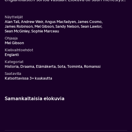
Mel Gibsonille, joka sekä ohjasi sen että esitti pääosaa.
Näyttelijät
Alan Tall, Andrew Weir, Angus Macfadyen, James Cosmo,
James Robinson, Mel Gibson, Sandy Nelson, Sean Lawlor,
Sean McGinley, Sophie Marceau
Ohjaaja
Mel Gibson
Kielivaihtoehdot
Englanti
Kategoriat
Historia, Draama, Elämäkerta, Sota, Toiminta, Romanssi
Saatavilla
Katsottavissa 3+ kuukautta
Samankaltaisia elokuvia