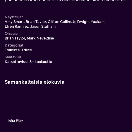
vaihtanut hänen sydämensä patterikäyttöiseen
keinotekoiseen pumppuun.
Näyttelijät
Amy Smart, Brian Taylor, Clifton Collins Jr, Dwight Yoakam,
Efren Ramirez, Jason Statham
Ohjaaja
Brian Taylor, Mark Neveldine
Kategoriat
Toiminta, Trilleri
Saatavilla
Katsottavissa 3+ kuukautta
Samankaltaisia elokuvia
Telia Play