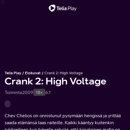
Tärkeä viesti
Telia Play
Elokuvat
Crank 2: High Voltage
Crank 2: High Voltage
Toiminta
2009
18+
6.1
Chev Chelios on onnistunut pysymään hengissä ja yrittää
saada elämänsä taas raiteille. Kaikki kääntyy kuitenkin
päälaelleen kun hänelle selviää, että kiinalainen mafia on