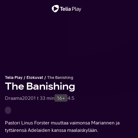
Tärkeä viesti
Telia Play
Elokuvat
The Banishing
The Banishing
Draama
2020
1 t 33 min
16+
4.5
Pastori Linus Forster muuttaa vaimonsa Mariannen ja
tyttärensä Adelaiden kanssa maalaiskylään.