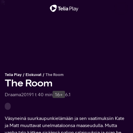
Tärkeä viesti
Telia Play
Elokuvat
The Room
The Room
Draama
2019
1 t 40 min
16+
6.1
Väsyneinä suurkaupunkielämään ja sen vaatimuksiin Kate
ja Matt muuttavat unelmataloonsa maaseudulla. Mutta
vanha talo kätkee sisäänsä paljon salaisuuksia ja pian he