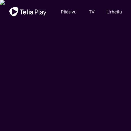
Tärkeä viesti
Pääsivu
TV
Urheilu