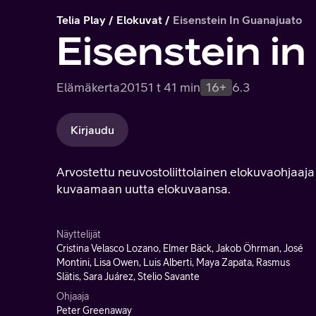
Telia Play
Elokuvat
Eisenstein In Guanajuato
Eisenstein i
Elämäkerta
2015
1 t 41 min
16+
6.3
Kirjaudu
Arvostettu neuvostoliittolainen elokuvaohjaa
kuvaamaan uutta elokuvaansa.
Näyttelijät
Cristina Velasco Lozano, Elmer Bäck, Jakob Öhrman, José
Montini, Lisa Owen, Luis Alberti, Maya Zapata, Rasmus
Slätis, Sara Juárez, Stelio Savante
Ohjaaja
Peter Greenaway