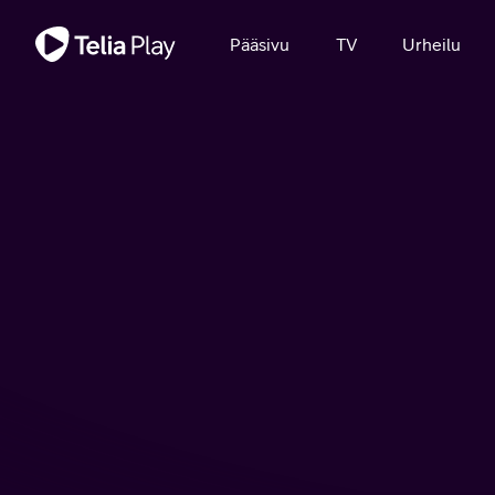
Tärkeä viesti
Pääsivu
TV
Urheilu