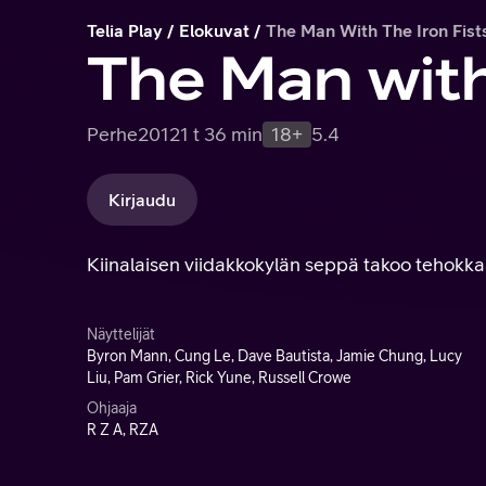
Telia Play
Elokuvat
The Man With The Iron Fist
The Man with 
Perhe
2012
1 t 36 min
18+
5.4
Kirjaudu
Kiinalaisen viidakkokylän seppä takoo tehokkaat
Näyttelijät
Byron Mann, Cung Le, Dave Bautista, Jamie Chung, Lucy
Liu, Pam Grier, Rick Yune, Russell Crowe
Ohjaaja
R Z A, RZA