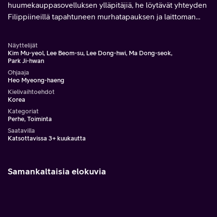
huumekauppasovelluksen ylläpitäjiä, he löytävät yhteyden
Filippiineillä tapahtuneen murhatapauksen ja laittoman
online-peliorganisaation välillä.
Näyttelijät
Kim Mu-yeol, Lee Beom-su, Lee Dong-hwi, Ma Dong-seok,
Park Ji-hwan
Ohjaaja
Heo Myeong-haeng
Kielivaihtoehdot
Korea
Kategoriat
Perhe, Toiminta
Saatavilla
Katsottavissa 3+ kuukautta
Samankaltaisia elokuvia