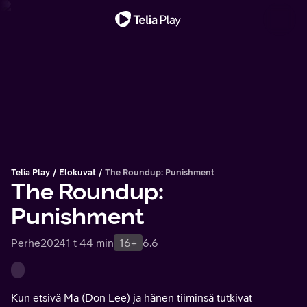
Tärkeä viesti
Telia Play
Elokuvat
The Roundup: Punishment
The Roundup:
Punishment
Perhe
2024
1 t 44 min
16+
6.6
Kun etsivä Ma (Don Lee) ja hänen tiiminsä tutkivat