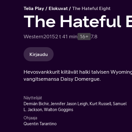
Telia Play
Elokuvat
The Hateful Eight
The Hateful 
Western
2015
2 t 41 min
16+
7.8
Kirjaudu
Hevosvankkurit kiitävät halki talvisen Wyomin
vangitsemansa Daisy Domergue.
Näyttelijät
Demián Bichir, Jennifer Jason Leigh, Kurt Russell, Samuel
L. Jackson, Walton Goggins
Ohjaaja
Quentin Tarantino