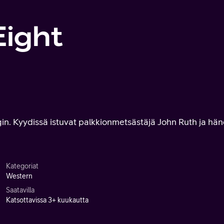
Eight
gin. Kyydissä istuvat palkkionmetsästäjä John Ruth ja hä
Kategoriat
Western
Saatavilla
Katsottavissa 3+ kuukautta