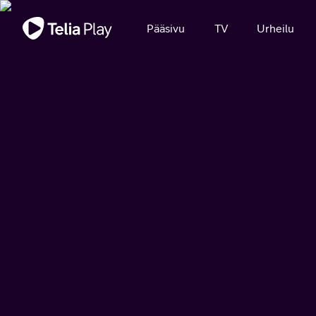
Tärkeä viesti
Pääsivu
TV
Urheilu