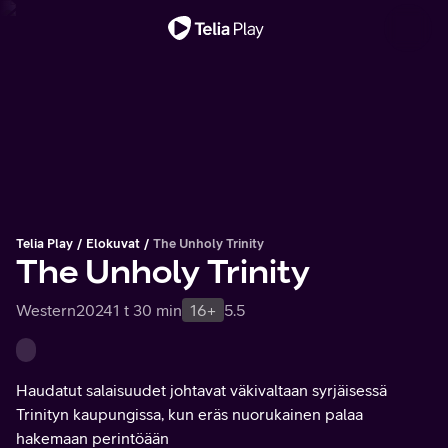
Tärkeä viesti
Telia Play
Elokuvat
The Unholy Trinity
The Unholy Trinity
Western
2024
1 t 30 min
16+
5.5
Haudatut salaisuudet johtavat väkivaltaan syrjäisessä
Trinityn kaupungissa, kun eräs nuorukainen palaa
hakemaan perintöään