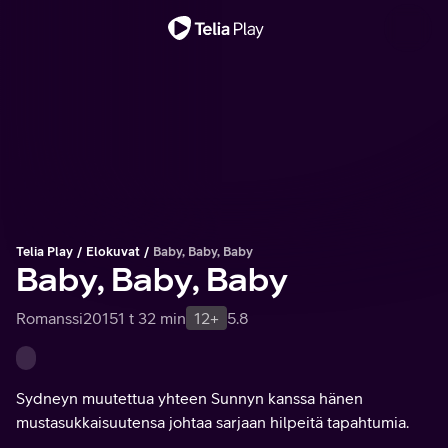
Tärkeä viesti
Telia Play
Elokuvat
Baby, Baby, Baby
Baby, Baby, Baby
Romanssi
2015
1 t 32 min
12+
5.8
Sydneyn muutettua yhteen Sunnyn kanssa hänen
mustasukkaisuutensa johtaa sarjaan hilpeitä tapahtumia.