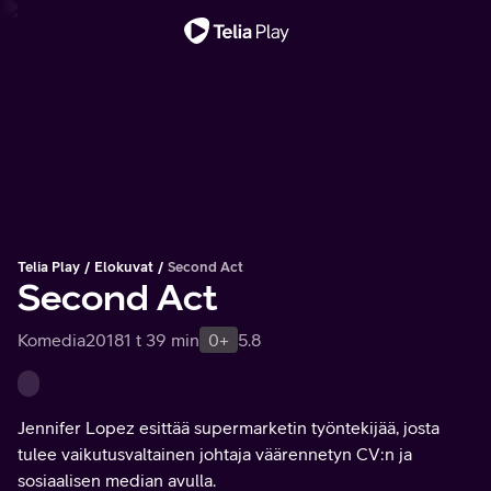
Tärkeä viesti
Telia Play
Elokuvat
Second Act
Second Act
Komedia
2018
1 t 39 min
0+
5.8
Jennifer Lopez esittää supermarketin työntekijää, josta
tulee vaikutusvaltainen johtaja väärennetyn CV:n ja
sosiaalisen median avulla.