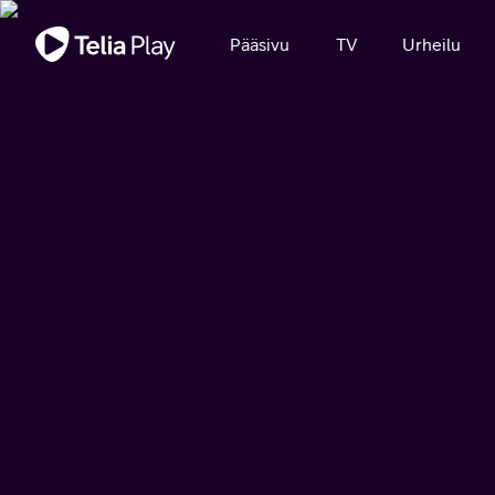
Tärkeä viesti
Pääsivu
TV
Urheilu