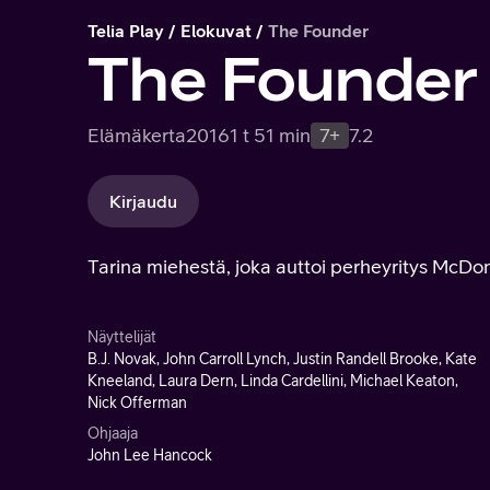
Telia Play
Elokuvat
The Founder
The Founder
Elämäkerta
2016
1 t 51 min
7+
7.2
Kirjaudu
Tarina miehestä, joka auttoi perheyritys McDon
Näyttelijät
B.J. Novak, John Carroll Lynch, Justin Randell Brooke, Kate
Kneeland, Laura Dern, Linda Cardellini, Michael Keaton,
Nick Offerman
Ohjaaja
John Lee Hancock