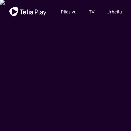
Tärkeä viesti
Pääsivu
TV
Urheilu