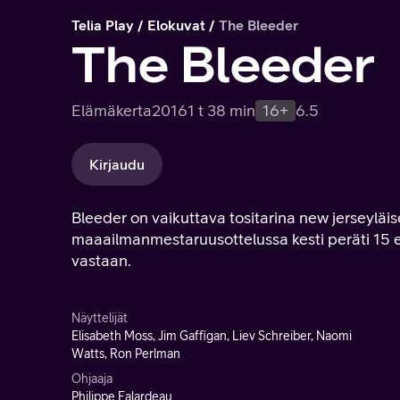
Telia Play
Elokuvat
The Bleeder
The Bleeder
Elämäkerta
2016
1 t 38 min
16+
6.5
Kirjaudu
Bleeder on vaikuttava tositarina new jerseylä
maaailmanmestaruusottelussa kesti peräti 15 
vastaan.
Näyttelijät
Elisabeth Moss, Jim Gaffigan, Liev Schreiber, Naomi
Watts, Ron Perlman
Ohjaaja
Philippe Falardeau