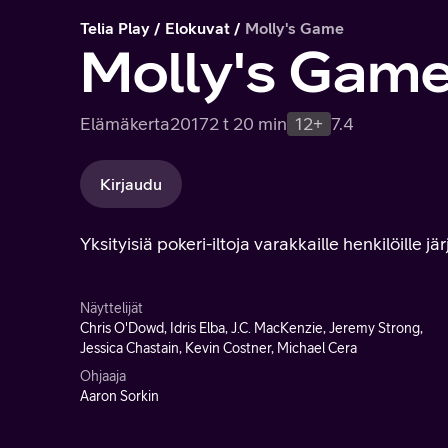
Telia Play
Elokuvat
Molly's Game
Molly's Gam
Elämäkerta
2017
2 t 20 min
12+
7.4
Kirjaudu
Yksityisiä pokeri-iltoja varakkaille henkilöille
Näyttelijät
Chris O'Dowd, Idris Elba, J.C. MacKenzie, Jeremy Strong,
Jessica Chastain, Kevin Costner, Michael Cera
Ohjaaja
Aaron Sorkin