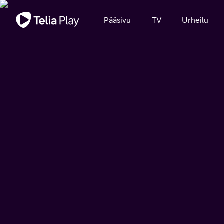
Tärkeä viesti
Pääsivu
TV
Urheilu