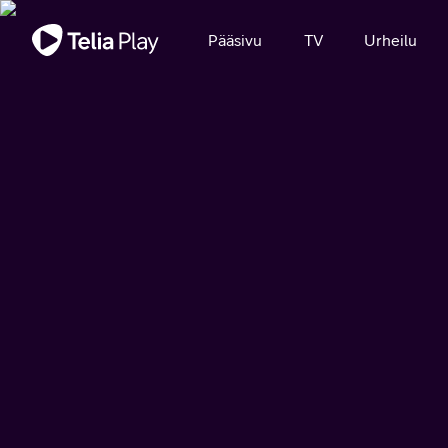
Tärkeä viesti
Pääsivu
TV
Urheilu