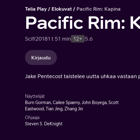
Telia Play
Elokuvat
Pacific Rim: Kapina
Pacific Rim: 
Scifi
2018
1 t 51 min
12+
5.6
Kirjaudu
Jake Pentecost taistelee uutta uhkaa vastaan p
Näyttelijät
Burn Gorman, Cailee Spaeny, John Boyega, Scott
Eastwood, Tian Jing, Zhang Jin
Ohjaaja
Steven S. DeKnight