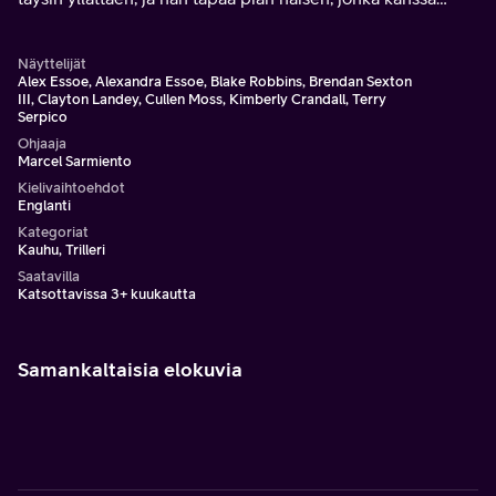
ystävystyy.
Näyttelijät
Alex Essoe, Alexandra Essoe, Blake Robbins, Brendan Sexton
III, Clayton Landey, Cullen Moss, Kimberly Crandall, Terry
Serpico
Ohjaaja
Marcel Sarmiento
Kielivaihtoehdot
Englanti
Kategoriat
Kauhu, Trilleri
Saatavilla
Katsottavissa 3+ kuukautta
Samankaltaisia elokuvia