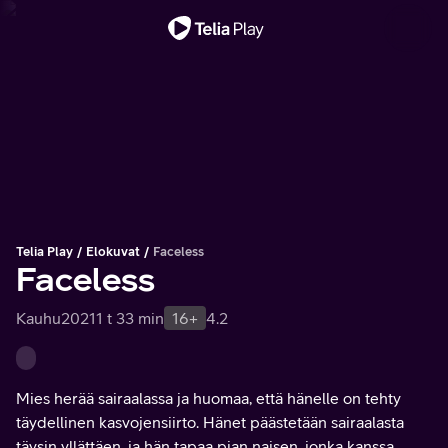
Tärkeä viesti
Telia Play
Elokuvat
Faceless
Faceless
Kauhu
2021
1 t 33 min
16+
4.2
Mies herää sairaalassa ja huomaa, että hänelle on tehty
täydellinen kasvojensiirto. Hänet päästetään sairaalasta
täysin yllättäen, ja hän tapaa pian naisen, jonka kanssa