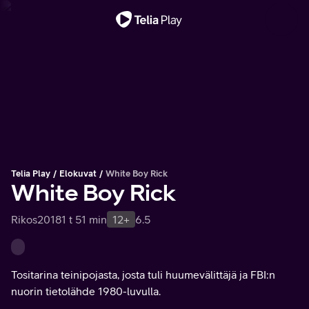
Tärkeä viesti
Telia Play
Elokuvat
White Boy Rick
White Boy Rick
Rikos
2018
1 t 51 min
12+
6.5
Tositarina teinipojasta, josta tuli huumevälittäjä ja FBI:n
nuorin tietolähde 1980-luvulla.