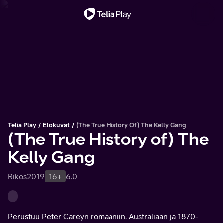
Tärkeä viesti
Telia Play
Elokuvat
(The True History Of) The Kelly Gang
(The True History of) The
Kelly Gang
Rikos
2019
16+
6.0
Perustuu Peter Careyn romaaniin. Australiaan ja 1870-