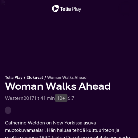
Tärkeä viesti
Telia Play
Elokuvat
Woman Walks Ahead
Woman Walks Ahead
Western
2017
1 t 41 min
12+
6.7
Catherine Weldon on New Yorkissa asuva
muotokuvamaalari. Hän haluaa tehdä kulttuuriteon ja
päättää vuonna 1890 lähteä Dakotaan maalatakseen yhden