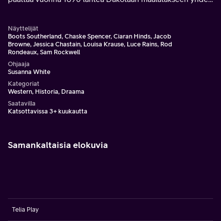
viimeisen suuren intiaanipäällikön, eli Istuvan Härän
muotokuvan.
Näyttelijät
Boots Southerland, Chaske Spencer, Ciaran Hinds, Jacob
Browne, Jessica Chastain, Louisa Krause, Luce Rains, Rod
Rondeaux, Sam Rockwell
Ohjaaja
Susanna White
Kategoriat
Western, Historia, Draama
Saatavilla
Katsottavissa 3+ kuukautta
Samankaltaisia elokuvia
Telia Play