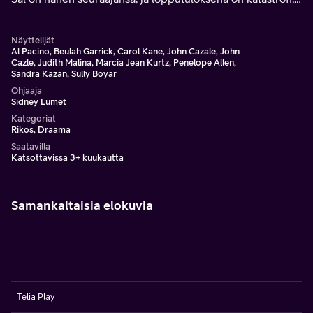
sillä paikalle saapuvat kytät, väkijoukko, tv-kamerat ja jopa
pizzalähetti.
Näyttelijät
Al Pacino, Beulah Garrick, Carol Kane, John Cazale, John
Cazle, Judith Malina, Marcia Jean Kurtz, Penelope Allen,
Sandra Kazan, Sully Boyar
Ohjaaja
Sidney Lumet
Kategoriat
Rikos, Draama
Saatavilla
Katsottavissa 3+ kuukautta
Samankaltaisia elokuvia
Telia Play