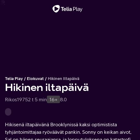
Tärkeä viesti
Telia Play
Elokuvat
Hikinen Iltapäivä
Hikinen iltapäivä
Rikos
1975
2 t 5 min
16+
8.0
Hikisenä iltapäivänä Brooklynissä kaksi optimistista
tyhjäntoimittajaa ryöväävät pankin. Sonny on keikan aivot,
Sal on hänen seuraajansa, ja lopputuloksena on katastrofi,