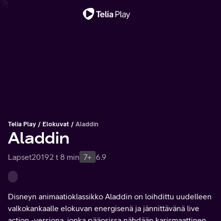
Tärkeä viesti
Telia Play
Elokuvat
Aladdin
Aladdin
Lapset
2019
2 t 8 min
7+
6.9
Disneyn animaatioklassikko Aladdin on loihdittu uudelleen
valkokankaalle elokuvan energisenä ja jännittävänä live
action -versiona, jonka pääosissa nähdään karismaattinen