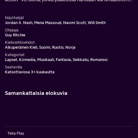
katurotta Aladdin, urhea ja määrätietoinen prinsessa
Jasmine ja Henki, joka voi avata heille ovet tulevaisuuteen.
Näyttelijät
Jordan A. Nash, Mena Massoud, Naomi Scott, Will Smith
Ohjaaja
Guy Ritchie
Kielivaihtoehdot
Alkuperäinen Kieli, Suomi, Ruotsi, Norja
Kategoriat
Lapset, Komedia, Musikaali, Fantasia, Seikkailu, Romanssi
Saatavilla
Katsottavissa 3+ kuukautta
Samankaltaisia elokuvia
Telia Play