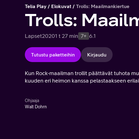
Telia Play
Elokuvat
Trolls: Maailmankiertue
Trolls: Maai
Lapset
2020
1 t 27 min
7+
6.1
Tutustu paketteihin
Kirjaudu
Kun Rock-maailman trollit päättävät tuhota muu
kuuden eri heimon kanssa pelastaakseen erilai
Ohjaaja
Walt Dohrn