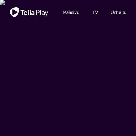
Tärkeä viesti
Pääsivu
TV
Urheilu