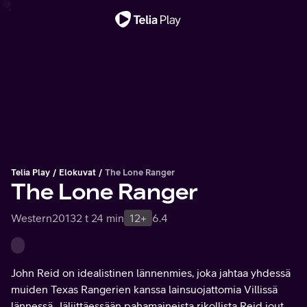
Tärkeä viesti
Telia Play
Elokuvat
The Lone Ranger
The Lone Ranger
Western
2013
2 t 24 min
12+
6.4
John Reid on idealistinen lännenmies, joka jahtaa yhdessä
muiden Texas Rangerien kanssa lainsuojattomia Villissä
lännessä. Jäljittäessään pahamaineista rikollista Reid joutuu