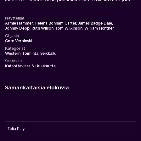
väijytykseen, josta hänet pelastaa lainsuojaton intiaani
Tonto.
Näyttelijät
Armie Hammer, Helena Bonham Carter, James Badge Dale,
Johnny Depp, Ruth Wilson, Tom Wilkinson, William Fichtner
Ohjaaja
Gore Verbinski
Kategoriat
Western, Toiminta, Seikkailu
Saatavilla
Katsottavissa 3+ kuukautta
Samankaltaisia elokuvia
Telia Play