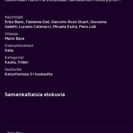
suojelemaan kyläläisiä taioillaan.
Näyttelijät
Erika Blanc, Fabienne Dali, Giacomo Rossi Stuart, Giovanna
Galletti, Luciano Catenacci, Micaela Esdra, Piero Lulli
Ohjaaja
Mario Bava
Kielivaihtoehdot
Italia
Kategoriat
Kauhu, Trilleri
Saatavilla
Katsottavissa 3+ kuukautta
Samankaltaisia elokuvia