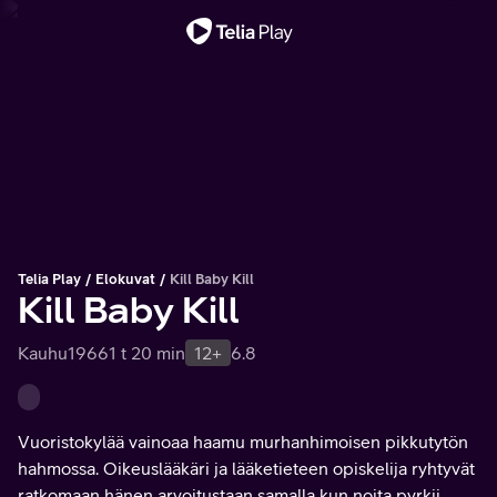
Tärkeä viesti
Telia Play
Elokuvat
Kill Baby Kill
Kill Baby Kill
Kauhu
1966
1 t 20 min
12+
6.8
Vuoristokylää vainoaa haamu murhanhimoisen pikkutytön
hahmossa. Oikeuslääkäri ja lääketieteen opiskelija ryhtyvät
ratkomaan hänen arvoitustaan samalla kun noita pyrkii