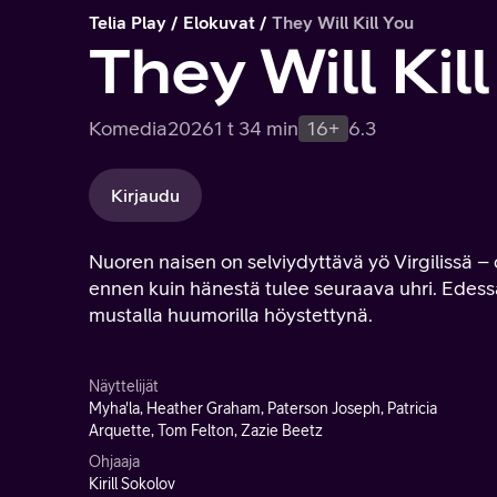
Telia Play
Elokuvat
They Will Kill You
They Will Kil
Komedia
2026
1 t 34 min
16+
6.3
Kirjaudu
Nuoren naisen on selviydyttävä yö Virgilissä –
ennen kuin hänestä tulee seuraava uhri. Edessä
mustalla huumorilla höystettynä.
Näyttelijät
Myha'la, Heather Graham, Paterson Joseph, Patricia
Arquette, Tom Felton, Zazie Beetz
Ohjaaja
Kirill Sokolov