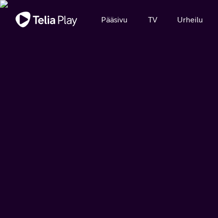
Tärkeä viesti
Pääsivu
TV
Urheilu