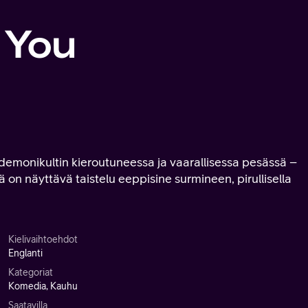
l You
 demonikultin kieroutuneessa ja vaarallisessa pesässä –
 on näyttävä taistelu eeppisine surmineen, pirullisella
Kielivaihtoehdot
Englanti
Kategoriat
Komedia, Kauhu
Saatavilla