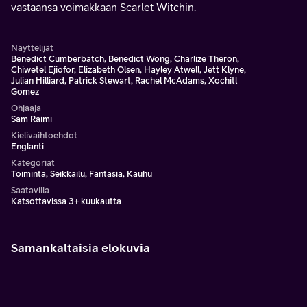
vastaansa voimakkaan Scarlet Witchin.
Näyttelijät
Benedict Cumberbatch, Benedict Wong, Charlize Theron,
Chiwetel Ejiofor, Elizabeth Olsen, Hayley Atwell, Jett Klyne,
Julian Hilliard, Patrick Stewart, Rachel McAdams, Xochitl
Gomez
Ohjaaja
Sam Raimi
Kielivaihtoehdot
Englanti
Kategoriat
Toiminta, Seikkailu, Fantasia, Kauhu
Saatavilla
Katsottavissa 3+ kuukautta
Samankaltaisia elokuvia