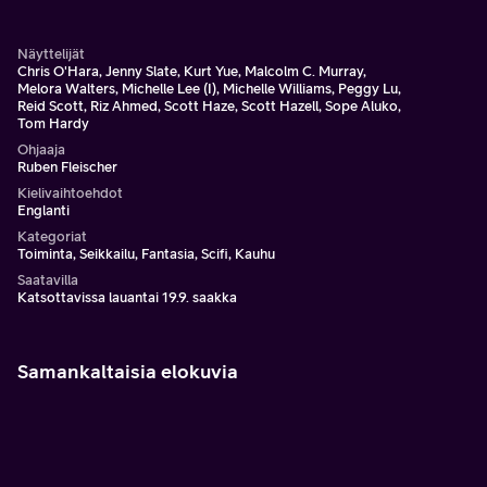
yllättäen hänellä on käytössään uskomattomia supervoimia.
Näyttelijät
Chris O'Hara, Jenny Slate, Kurt Yue, Malcolm C. Murray,
Melora Walters, Michelle Lee (I), Michelle Williams, Peggy Lu,
Reid Scott, Riz Ahmed, Scott Haze, Scott Hazell, Sope Aluko,
Tom Hardy
Ohjaaja
Ruben Fleischer
Kielivaihtoehdot
Englanti
Kategoriat
Toiminta, Seikkailu, Fantasia, Scifi, Kauhu
Saatavilla
Katsottavissa lauantai 19.9. saakka
Samankaltaisia elokuvia