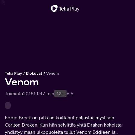
Tärkeä viesti
Telia Play
Elokuvat
Venom
Venom
Toiminta
2018
1 t 47 min
12+
6.6
Eddie Brock on pitkään koittanut paljastaa mystisen
Carlton Draken. Kun hän selvittää yhtä Draken kokeista,
yhdistyy maan ulkopuolelta tullut Venom Eddieen ja