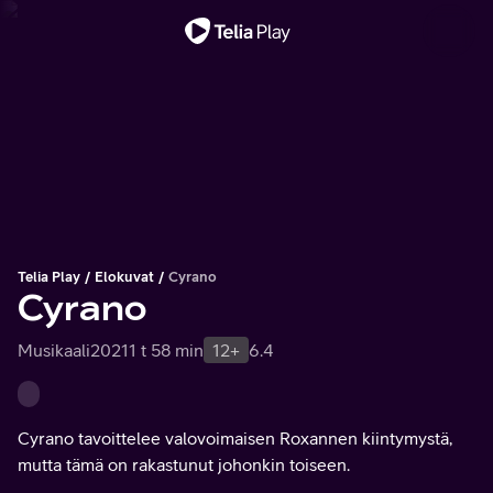
Tärkeä viesti
Telia Play
Elokuvat
Cyrano
Cyrano
Musikaali
2021
1 t 58 min
12+
6.4
Cyrano tavoittelee valovoimaisen Roxannen kiintymystä,
mutta tämä on rakastunut johonkin toiseen.