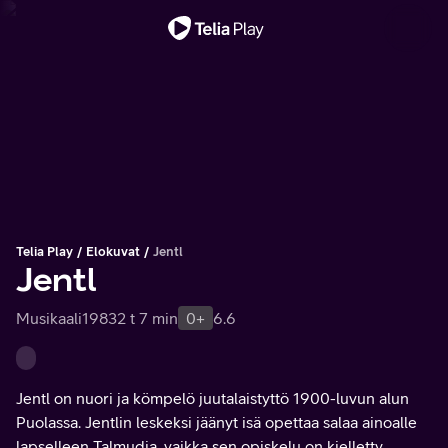
Tärkeä viesti
Telia Play
Elokuvat
Jentl
Jentl
Musikaali
1983
2 t 7 min
0+
6.6
Jentl on nuori ja kömpelö juutalaistyttö 1900-luvun alun
Puolassa. Jentlin leskeksi jäänyt isä opettaa salaa ainoalle
lapselleen Talmudia, vaikka sen opiskelu on kielletty