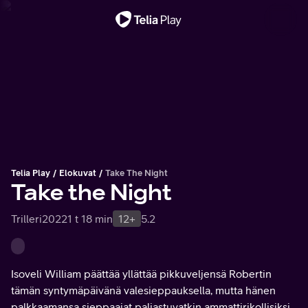
Tärkeä viesti
Telia Play
Elokuvat
Take The Night
Take the Night
Trilleri
2022
1 t 18 min
12+
5.2
Isoveli William päättää yllättää pikkuveljensä Robertin
tämän syntymäpäivänä valesieppauksella, mutta hänen
palkkaamansa sieppaajat paljastuvatkin ammattirikollisiksi,