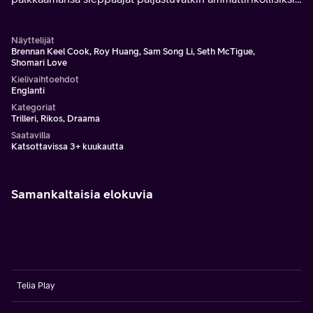
joilla on omat suunnitelmansa.
Näyttelijät
Brennan Keel Cook, Roy Huang, Sam Song Li, Seth McTigue,
Shomari Love
Kielivaihtoehdot
Englanti
Kategoriat
Trilleri, Rikos, Draama
Saatavilla
Katsottavissa 3+ kuukautta
Samankaltaisia elokuvia
Telia Play