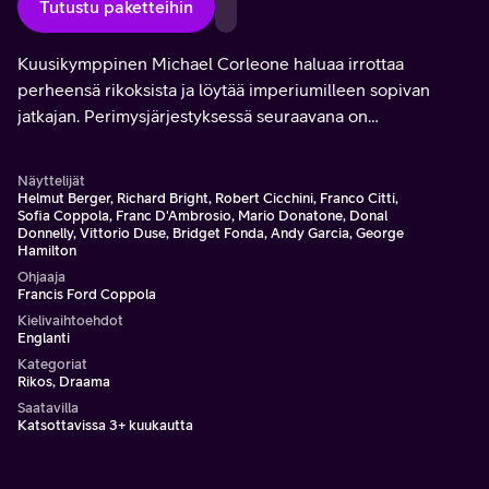
Tutustu paketteihin
Kuusikymppinen Michael Corleone haluaa irrottaa
perheensä rikoksista ja löytää imperiumilleen sopivan
jatkajan. Perimysjärjestyksessä seuraavana on
kiivasluontoinen Vincent, mutta hänen väkivaltaisuutensa
uhkaa perheen liiketoimien laillisuutta.
Näyttelijät
Helmut Berger, Richard Bright, Robert Cicchini, Franco Citti,
Sofia Coppola, Franc D'Ambrosio, Mario Donatone, Donal
Donnelly, Vittorio Duse, Bridget Fonda, Andy Garcia, George
Hamilton
Ohjaaja
Francis Ford Coppola
Kielivaihtoehdot
Englanti
Kategoriat
Rikos, Draama
Saatavilla
Katsottavissa 3+ kuukautta