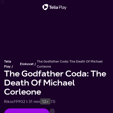
Tärkeä viesti
Telia
The Godfather Coda: The Death Of Michael
Elokuvat
Play
Corleone
The Godfather Coda: The
Death Of Michael
Corleone
Rikos
1990
2 t 31 min
12+
7.5