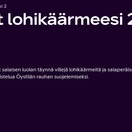
i 2
t lohikäärmeesi 
salaisen luolan täynnä villejä lohikäärmeitä ja salaperäi
stelua Öystilän rauhan suojelemiseksi.