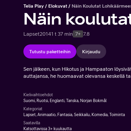
Telia Play
Elokuvat
Näin Koulutat Lohikäärmees
Näin kouluta
Lapset
2014
1 t 37 min
7+
7.8
Tutustu paketteihin
Kirjaudu
Sen jälkeen, kun Hikotus ja Hampaaton löysivät 
auttajansa, he huomaavat olevansa keskellä tai
Kielivaihtoehdot
Suomi, Ruotsi, Englanti, Tanska, Norjan Bokmål
Kategoriat
Lapset, Animaatio, Fantasia, Seikkailu, Komedia, Toiminta
Saatavilla
Katsottavissa 3+ kuukautta