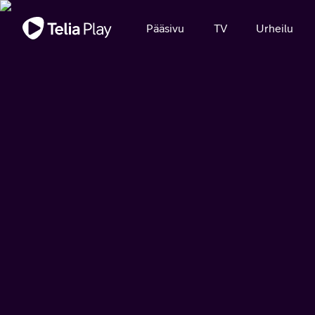
Tärkeä viesti
Pääsivu
TV
Urheilu