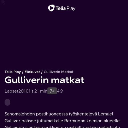
Tärkeä viesti
Telia Play
Elokuvat
Gulliverin Matkat
Gulliverin matkat
Lapset
2010
1 t 21 min
7+
4.9
Sanomalehden postihuoneessa työskentelevä Lemuel
Gulliver pääsee juttumatkalle Bermudan kolmion alueelle.
Gulliverin alus haaksirikkoutuu matkalla, ja hän pelastautuu