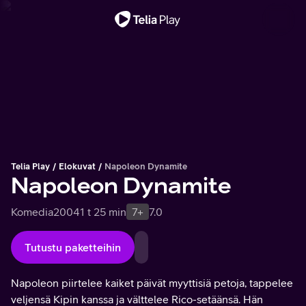
Tärkeä viesti
Telia Play
Elokuvat
Napoleon Dynamite
Napoleon Dynamite
Komedia
2004
1 t 25 min
7+
7.0
Tutustu paketteihin
Napoleon piirtelee kaiket päivät myyttisiä petoja, tappelee
veljensä Kipin kanssa ja välttelee Rico-setäänsä. Hän