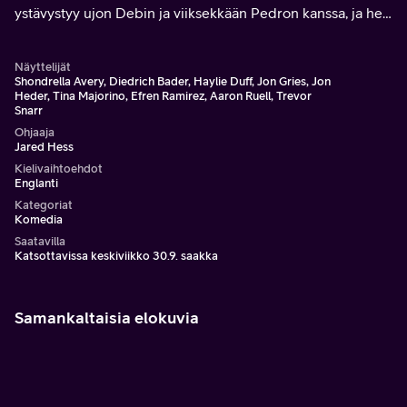
ystävystyy ujon Debin ja viiksekkään Pedron kanssa, ja he
aloittavat kampanjan Pedron valitsemiseksi luokan
johtajaksi.
Näyttelijät
Shondrella Avery, Diedrich Bader, Haylie Duff, Jon Gries, Jon
Heder, Tina Majorino, Efren Ramirez, Aaron Ruell, Trevor
Snarr
Ohjaaja
Jared Hess
Kielivaihtoehdot
Englanti
Kategoriat
Komedia
Saatavilla
Katsottavissa keskiviikko 30.9. saakka
Samankaltaisia elokuvia