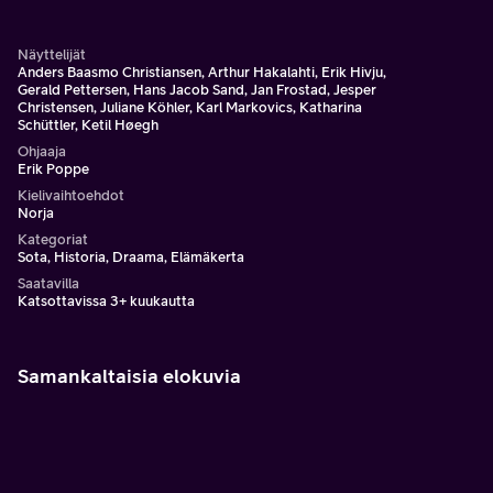
valloittavat hänen valtakuntansa.
Näyttelijät
Anders Baasmo Christiansen, Arthur Hakalahti, Erik Hivju,
Gerald Pettersen, Hans Jacob Sand, Jan Frostad, Jesper
Christensen, Juliane Köhler, Karl Markovics, Katharina
Schüttler, Ketil Høegh
Ohjaaja
Erik Poppe
Kielivaihtoehdot
Norja
Kategoriat
Sota, Historia, Draama, Elämäkerta
Saatavilla
Katsottavissa 3+ kuukautta
Samankaltaisia elokuvia