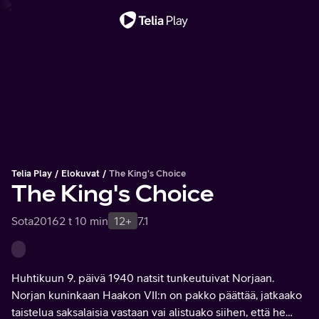
Tärkeä viesti
Telia Play
Elokuvat
The King's Choice
The King's Choice
Sota
2016
2 t 10 min
12+
7.1
Huhtikuun 9. päivä 1940 natsit tunkeutuivat Norjaan.
Norjan kuninkaan Haakon VII:n on pakko päättää, jatkaako
taistelua saksalaisia vastaan vai alistuako siihen, että he