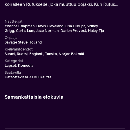
koiralleen Rufukselle, joka muuttuu pojaksi. Kun Rufus
aloittaa samassa koulussa Mannyn kanssa, sen suosio
koettelee heidän ystävyyttään.
Näyttelijät
Yvonne Chapman, Davis Cleveland, Lisa Durupt, Sidney
Grigg, Curtis Lum, Jace Norman, Darien Provost, Haley Tju
Ohjaaja
Savage Steve Holland
Kielivaihtoehdot
Suomi, Ruotsi, Englanti, Tanska, Norjan Bokmål
Kategoriat
Lapset, Komedia
Saatavilla
Katsottavissa 3+ kuukautta
Samankaltaisia elokuvia