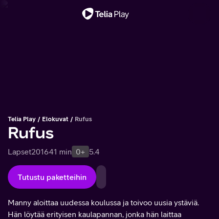
Tärkeä viesti
Telia Play
Elokuvat
Rufus
Rufus
Lapset
2016
41 min
0+
5.4
Tutustu paketteihin
Manny aloittaa uudessa koulussa ja toivoo uusia ystäviä.
Hän löytää erityisen kaulapannan, jonka hän laittaa