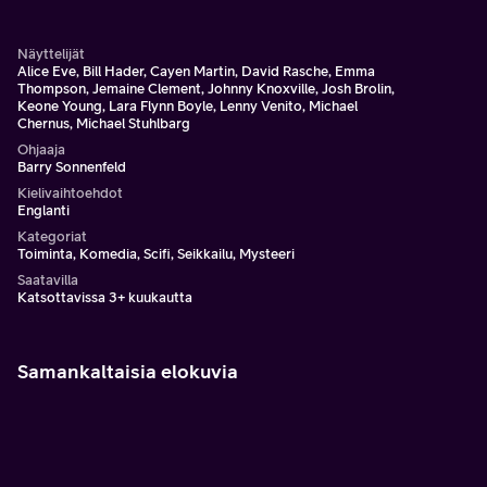
ymmälleen hänen ironinen työparinsa.
Näyttelijät
Alice Eve, Bill Hader, Cayen Martin, David Rasche, Emma
Thompson, Jemaine Clement, Johnny Knoxville, Josh Brolin,
Keone Young, Lara Flynn Boyle, Lenny Venito, Michael
Chernus, Michael Stuhlbarg
Ohjaaja
Barry Sonnenfeld
Kielivaihtoehdot
Englanti
Kategoriat
Toiminta, Komedia, Scifi, Seikkailu, Mysteeri
Saatavilla
Katsottavissa 3+ kuukautta
Samankaltaisia elokuvia