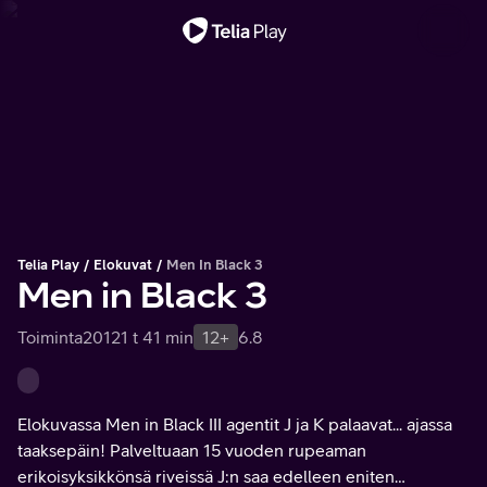
Tärkeä viesti
Telia Play
Elokuvat
Men In Black 3
Men in Black 3
Toiminta
2012
1 t 41 min
12+
6.8
Elokuvassa Men in Black III agentit J ja K palaavat... ajassa
taaksepäin! Palveltuaan 15 vuoden rupeaman
erikoisyksikkönsä riveissä J:n saa edelleen eniten