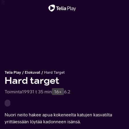
Tärkeä viesti
Telia Play
Elokuvat
Hard Target
Hard target
Toiminta
1993
1 t 35 min
16+
6.2
Nuori neito hakee apua kokeneelta katujen kasvatilta
yrittäessään löytää kadonneen isänsä.