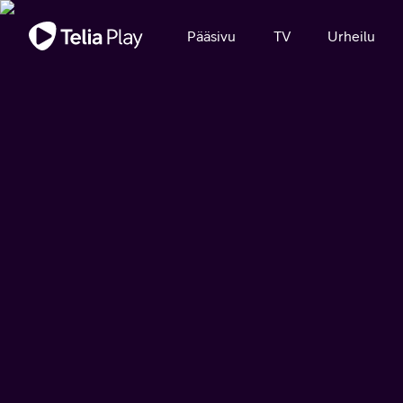
Tärkeä viesti
Pääsivu
TV
Urheilu