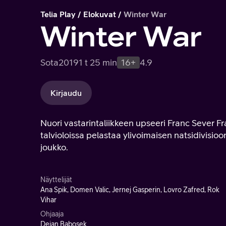
Telia Play
Elokuvat
Winter War
Winter War
Sota
2019
1 t 25 min
16+
4.9
Kirjaudu
Nuori vastarintaliikkeen upseeri Franc Sever 
talvioloissa pelastaa ylivoimaisen natsidivisi
joukko.
Näyttelijät
Ana Spik, Domen Valic, Jernej Gasperin, Lovro Zafred, Rok
Vihar
Ohjaaja
Dejan Babosek