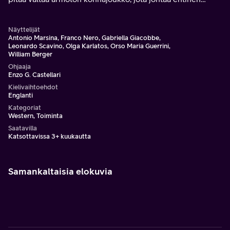
etelävaltojen sotilas Caldwell.
Näyttelijät
Antonio Marsina, Franco Nero, Gabriella Giacobbe,
Leonardo Scavino, Olga Karlatos, Orso Maria Guerrini,
William Berger
Ohjaaja
Enzo G. Castellari
Kielivaihtoehdot
Englanti
Kategoriat
Western, Toiminta
Saatavilla
Katsottavissa 3+ kuukautta
Samankaltaisia elokuvia