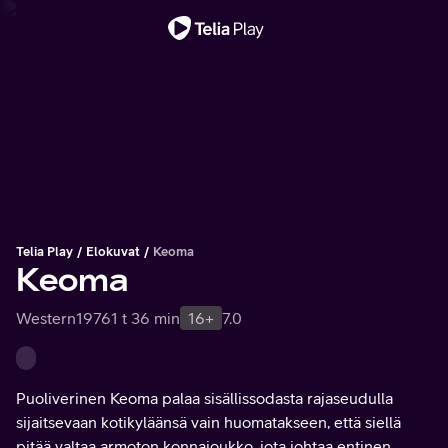
Tärkeä viesti
Telia Play
Elokuvat
Keoma
Keoma
Western
1976
1 t 36 min
16+
7.0
Puoliverinen Keoma palaa sisällissodasta rajaseudulla
sijaitsevaan kotikyläänsä vain huomatakseen, että siellä
pitää valtaa armoton konnajoukko, jota johtaa entinen