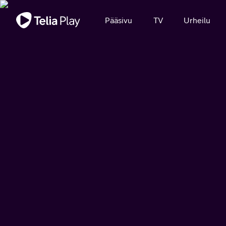
Tärkeä viesti
Pääsivu
TV
Urheilu