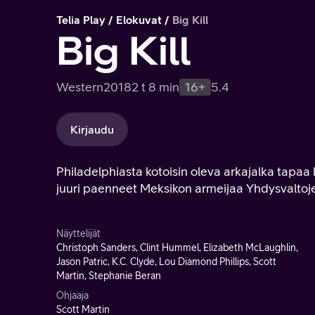
Telia Play
Elokuvat
Big Kill
Big Kill
Western
2018
2 t 8 min
16+
5.4
Kirjaudu
Philadelphiasta kotoisin oleva arkajalka tapaa 
juuri paenneet Meksikon armeijaa Yhdysvaltoje
Näyttelijät
Christoph Sanders, Clint Hummel, Elizabeth McLaughlin,
Jason Patric, K.C. Clyde, Lou Diamond Phillips, Scott
Martin, Stephanie Beran
Ohjaaja
Scott Martin