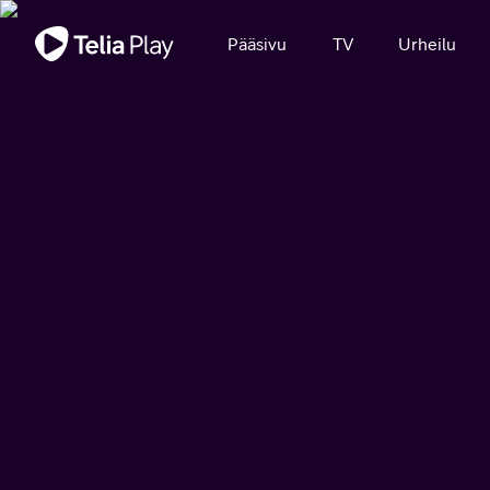
Tärkeä viesti
Pääsivu
TV
Urheilu