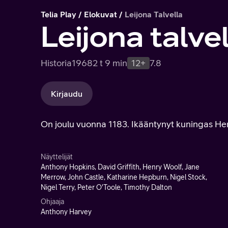
Telia Play
Elokuvat
Leijona Talvella
Leijona talve
Historia
1968
2 t 9 min
12+
7.8
Kirjaudu
On joulu vuonna 1183. Ikääntynyt kuningas Henr
Näyttelijät
Anthony Hopkins, David Griffith, Henry Woolf, Jane
Merrow, John Castle, Katharine Hepburn, Nigel Stock,
Nigel Terry, Peter O'Toole, Timothy Dalton
Ohjaaja
Anthony Harvey