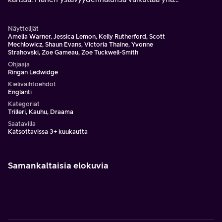
epäilyttävämmältä ja uhkaavammalta.
Näyttelijät
Amelia Warner, Jessica Lemon, Kelly Rutherford, Scott
Mechlowicz, Shaun Evans, Victoria Thaine, Yvonne
Strahovski, Zoe Gameau, Zoe Tuckwell-Smith
Ohjaaja
Ringan Ledwidge
Kielivaihtoehdot
Englanti
Kategoriat
Trilleri, Kauhu, Draama
Saatavilla
Katsottavissa 3+ kuukautta
Samankaltaisia elokuvia