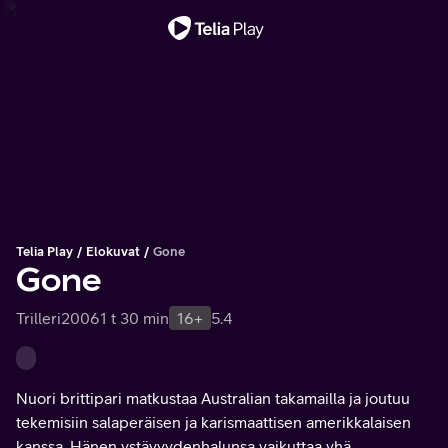
Tärkeä viesti
Telia Play
Elokuvat
Gone
Gone
Trilleri
2006
1 t 30 min
16+
5.4
Nuori brittipari matkustaa Australian takamailla ja joutuu
tekemisiin salaperäisen ja karismaattisen amerikkalaisen
kanssa. Hänen ystävyydenhalunsa vaikuttaa yhä