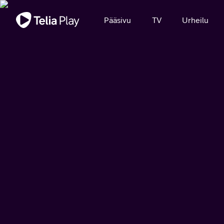
Tärkeä viesti
Pääsivu
TV
Urheilu