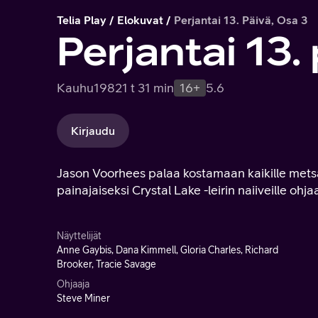
Telia Play
Elokuvat
Perjantai 13. Päivä, Osa 3
Perjantai 13.
Kauhu
1982
1 t 31 min
16+
5.6
Kirjaudu
Jason Voorhees palaa kostamaan kaikille metsä
painajaiseksi Crystal Lake -leirin naiiveille ohj
Näyttelijät
Anne Gaybis, Dana Kimmell, Gloria Charles, Richard
Brooker, Tracie Savage
Ohjaaja
Steve Miner