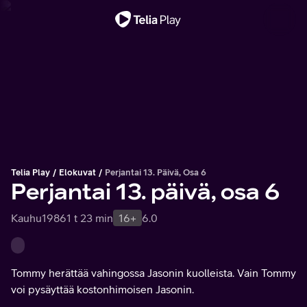
Tärkeä viesti
Telia Play
Elokuvat
Perjantai 13. Päivä, Osa 6
Perjantai 13. päivä, osa 6
Kauhu
1986
1 t 23 min
16+
6.0
Tommy herättää vahingossa Jasonin kuolleista. Vain Tommy
voi pysäyttää kostonhimoisen Jasonin.