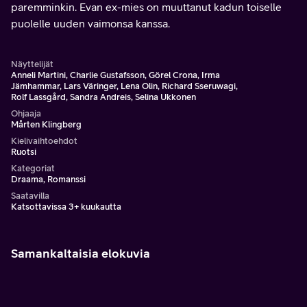
paremminkin. Evan ex-mies on muuttanut kadun toiselle
puolelle uuden vaimonsa kanssa.
Näyttelijät
Anneli Martini, Charlie Gustafsson, Görel Crona, Irma
Jämhammar, Lars Väringer, Lena Olin, Richard Sseruwagi,
Rolf Lassgård, Sandra Andreis, Selina Ukkonen
Ohjaaja
Mårten Klingberg
Kielivaihtoehdot
Ruotsi
Kategoriat
Draama, Romanssi
Saatavilla
Katsottavissa 3+ kuukautta
Samankaltaisia elokuvia