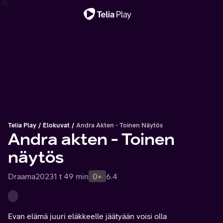
Tärkeä viesti
Telia Play
Elokuvat
Andra Akten - Toinen Näytös
Andra akten - Toinen
näytös
Draama
2023
1 t 49 min
0+
6.4
Evan elämä juuri eläkkeelle jäätyään voisi olla