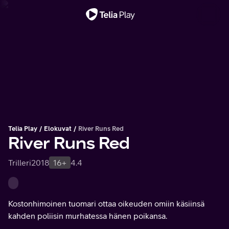
Tärkeä viesti
Telia Play
Elokuvat
River Runs Red
River Runs Red
Trilleri
2018
16+
4.4
Kostonhimoinen tuomari ottaa oikeuden omiin käsiinsä
kahden poliisin murhatessa hänen poikansa.