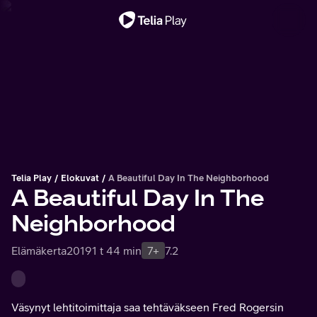
Tärkeä viesti
Telia Play
Elokuvat
A Beautiful Day In The Neighborhood
A Beautiful Day In The
Neighborhood
Elämäkerta
2019
1 t 44 min
7+
7.2
Väsynyt lehtitoimittaja saa tehtäväkseen Fred Rogersin