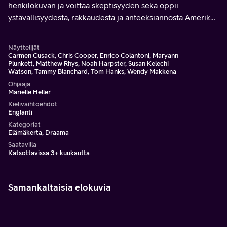
henkilökuvan ja voittaa skeptisyyden sekä oppii
ystävällisyydestä, rakkaudesta ja anteeksiannosta Amerikan
suosituimmalta naapurilta.
Näyttelijät
Carmen Cusack, Chris Cooper, Enrico Colantoni, Maryann
Plunkett, Matthew Rhys, Noah Harpster, Susan Kelechi
Watson, Tammy Blanchard, Tom Hanks, Wendy Makkena
Ohjaaja
Marielle Heller
Kielivaihtoehdot
Englanti
Kategoriat
Elämäkerta, Draama
Saatavilla
Katsottavissa 3+ kuukautta
Samankaltaisia elokuvia