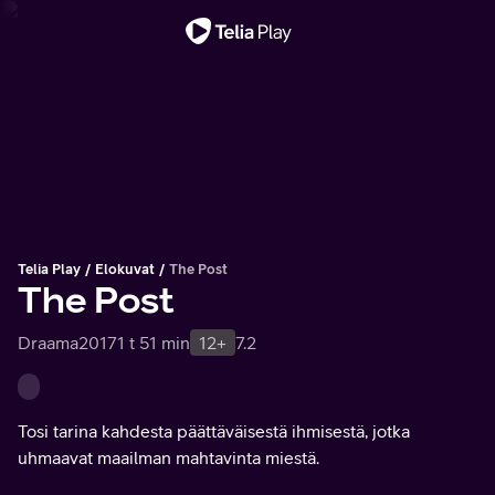
Tärkeä viesti
Telia Play
Elokuvat
The Post
The Post
Draama
2017
1 t 51 min
12+
7.2
Tosi tarina kahdesta päättäväisestä ihmisestä, jotka
uhmaavat maailman mahtavinta miestä.